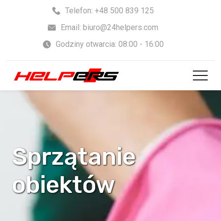
Skip
Telefon: +48 500 839 125
to
Email: biuro@24helpers.com
content
Godziny otwarcia: 08:00 - 16:00
Sprzątanie
obiektów