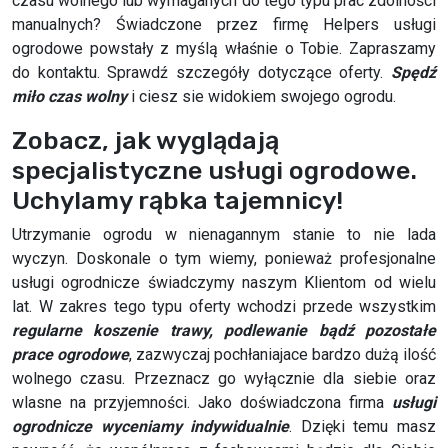
czasu wolnego lub wymaganych do tego typu prac zdolności
manualnych? Świadczone przez firmę Helpers usługi
ogrodowe powstały z myślą właśnie o Tobie. Zapraszamy
do kontaktu. Sprawdź szczegóły dotyczące oferty.
Spędź
miło czas wolny
i ciesz sie widokiem swojego ogrodu.
Zobacz, jak wyglądają
specjalistyczne usługi ogrodowe.
Uchylamy rąbka tajemnicy!
Utrzymanie ogrodu w nienagannym stanie to nie lada
wyczyn. Doskonale o tym wiemy, ponieważ profesjonalne
usługi ogrodnicze świadczymy naszym Klientom od wielu
lat. W zakres tego typu oferty wchodzi przede wszystkim
regularne koszenie trawy, podlewanie bądź pozostałe
prace ogrodowe
, zazwyczaj pochłaniajace bardzo dużą ilość
wolnego czasu. Przeznacz go wyłącznie dla siebie oraz
wlasne na przyjemności. Jako doświadczona firma
usługi
ogrodnicze wyceniamy indywidualnie
. Dzięki temu masz