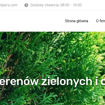
elpers.com
Godziny otwarcia: 08:00 - 16:00
Strona główna
O fir
erenów zielonych i