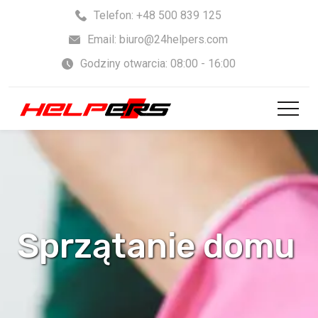
Skip
Telefon: +48 500 839 125
to
Email: biuro@24helpers.com
content
Godziny otwarcia: 08:00 - 16:00
Sprzątanie domu