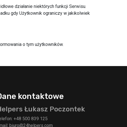
łowe działanie niektórych funkcji Serwisu.
padku gdy Użytkownik ograniczy w jakikolwiek
nformowania o tym użytkowników.
Dane kontaktowe
Helpers Łukasz Poczontek
elefon:
+48 500 839 125
mail:
biuro@24helpers.com