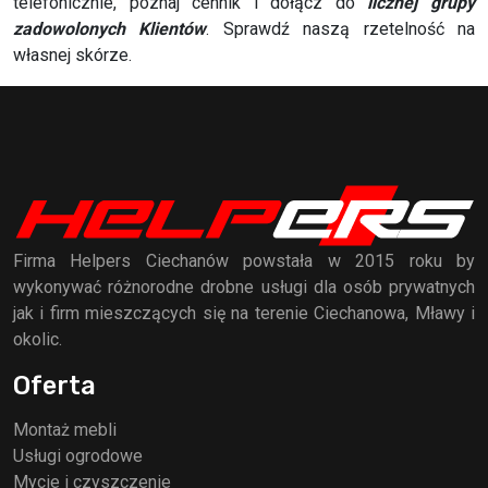
telefonicznie, poznaj cennik i dołącz do
licznej grupy
zadowolonych Klientów
. Sprawdź naszą rzetelność na
własnej skórze.
Firma Helpers Ciechanów powstała w 2015 roku by
wykonywać różnorodne drobne usługi dla osób prywatnych
jak i firm mieszczących się na terenie Ciechanowa, Mławy i
okolic.
Oferta
Montaż mebli
Usługi ogrodowe
Mycie i czyszczenie