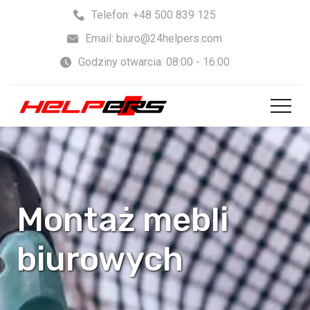
Skip
Telefon: +48 500 839 125
to
Email: biuro@24helpers.com
content
Godziny otwarcia: 08:00 - 16:00
Montaż mebli
biurowych