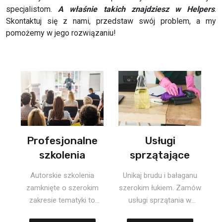
specjalistom.
A właśnie takich znajdziesz w Helpers
.
Skontaktuj się z nami, przedstaw swój problem, a my
pomożemy w jego rozwiązaniu!
Profesjonalne
Usługi
szkolenia
sprzątające
Autorskie szkolenia
Unikaj brudu i bałaganu
zamknięte o szerokim
szerokim łukiem. Zamów
zakresie tematyki to
usługi sprzątania w
specjalność naszej
Helpers Profesjona...