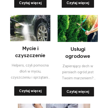
firmy!...
Czytaj więcej
Czytaj więcej
Mycie i
Usługi
czyszczenie
ogrodowe
Helpers, czyli pomocna
Zapierający dech w
dłoń w myciu,
piersiach ogród jest
czyszczeniu i sprzątaniu
Twoim marzeniem?
Nie masz czasu lub po
Nasze usługi ogrodnicze
pro...
pomog�...
Czytaj więcej
Czytaj więcej